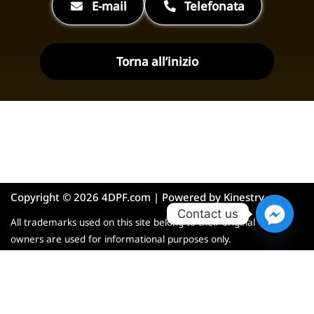
E-mail
Telefonata
Torna all’inizio
Copyright © 2026 4DPF.com | Powered by
Kinestry
Contact us
All trademarks used on this site belong to their original
owners are used for informational purposes only.
English
Français
Deutsch
Polski
Español
Italiano