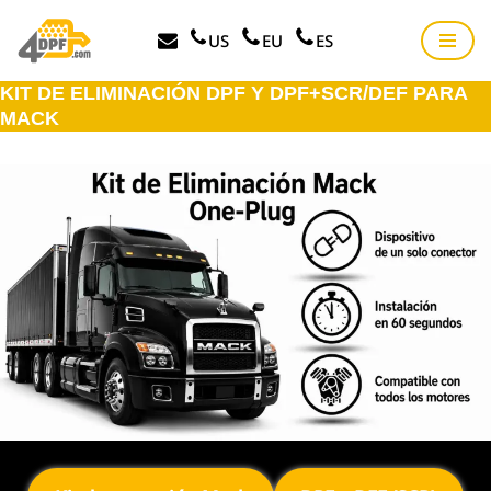
US
EU
ES
Saltar
al
KIT DE ELIMINACIÓN DPF Y DPF+SCR/DEF PARA
contenido
MACK