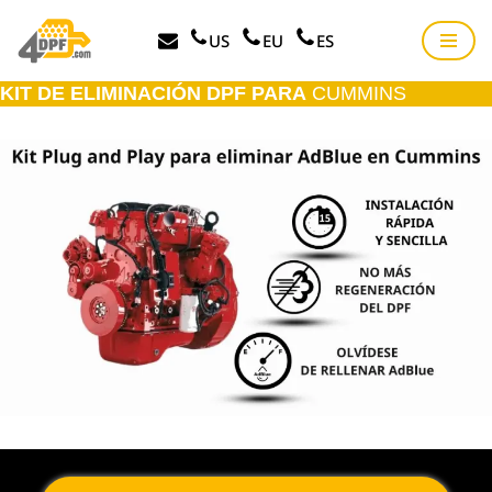
US
EU
ES
Saltar
al
KIT DE ELIMINACIÓN DPF PARA
CUMMINS
contenido