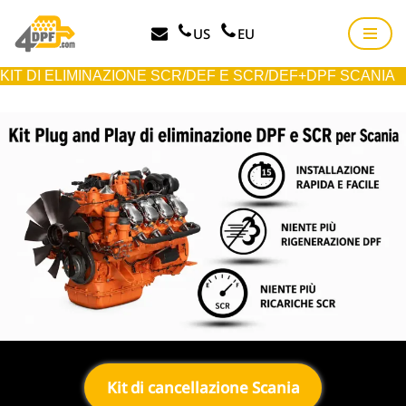
US
EU
Vai
al
KIT DI ELIMINAZIONE SCR/DEF E SCR/DEF+DPF SCANIA
contenuto
Kit di cancellazione Scania