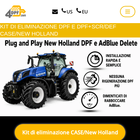
US
EU
Vai
al
KIT DI ELIMINAZIONE DPF E DPF+SCR/DEF
contenuto
CASE/NEW HOLLAND
Kit di eliminazione CASE/New Holland