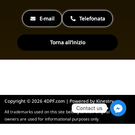
E-mail
Telefonata
Torna all’inizio
Copyright © 2026 4DPF.com | Powered by
Kinestry
Contact us
All trademarks used on this site belong to their original
owners are used for informational purposes only.
English
Français
Deutsch
Polski