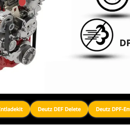
ntladekit
Deutz DEF Delete
Deutz DPF-Ent