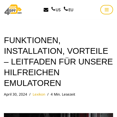
US
EU
Zum
Inhalt
springen
FUNKTIONEN,
INSTALLATION, VORTEILE
– LEITFADEN FÜR UNSERE
HILFREICHEN
EMULATOREN
April 30, 2024
Lexikon
4 Min. Lesezeit