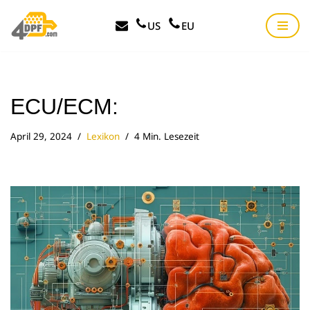
US
EU
Zum
Inhalt
springen
ECU/ECM:
April 29, 2024
Lexikon
4 Min. Lesezeit