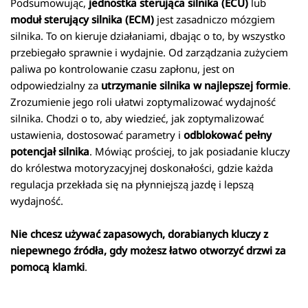
Podsumowując,
jednostka sterująca silnika (ECU)
lub
moduł sterujący silnika (ECM)
jest zasadniczo mózgiem
silnika. To on kieruje działaniami, dbając o to, by wszystko
przebiegało sprawnie i wydajnie. Od zarządzania zużyciem
paliwa po kontrolowanie czasu zapłonu, jest on
odpowiedzialny za
utrzymanie silnika w najlepszej formie
.
Zrozumienie jego roli ułatwi zoptymalizować wydajność
silnika. Chodzi o to, aby wiedzieć, jak zoptymalizować
ustawienia, dostosować parametry i
odblokować pełny
potencjał silnika
. Mówiąc prościej, to jak posiadanie kluczy
do królestwa motoryzacyjnej doskonałości, gdzie każda
regulacja przekłada się na płynniejszą jazdę i lepszą
wydajność.
Nie chcesz używać zapasowych, dorabianych kluczy z
niepewnego źródła, gdy możesz łatwo otworzyć drzwi za
pomocą klamki
.