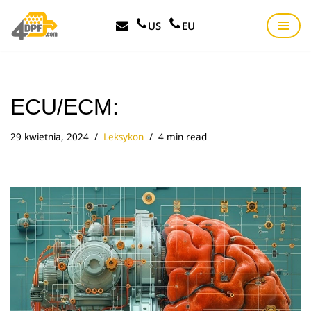
US
EU
Przejdź
do
treści
ECU/ECM:
29 kwietnia, 2024
Leksykon
4 min read