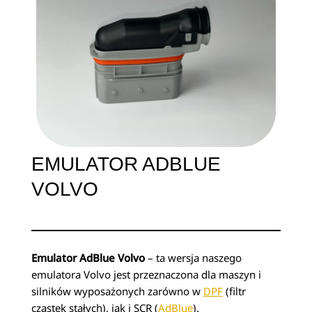
EMULATOR ADBLUE
VOLVO
Emulator AdBlue Volvo
– ta wersja naszego
emulatora Volvo jest przeznaczona dla maszyn i
silników wyposażonych zarówno w
DPF
(filtr
cząstek stałych), jak i SCR (
AdBlue
).