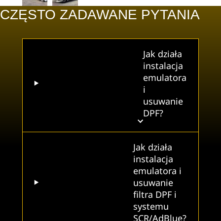
CZĘSTO ZADAWANE PYTANIA
Jak działa
instalacja
emulatora
i
usuwanie
DPF?
Jak działa
instalacja
emulatora i
usuwanie
filtra DPF i
systemu
SCR/AdBlue?