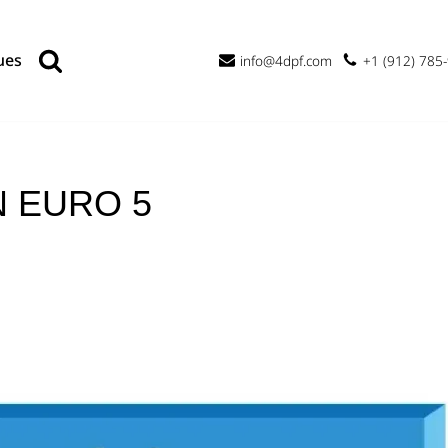
ues
info@4dpf.com
+1 (912) 785
N EURO 5