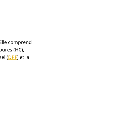
Elle comprend
bures (HC),
el (
DPF
) et la