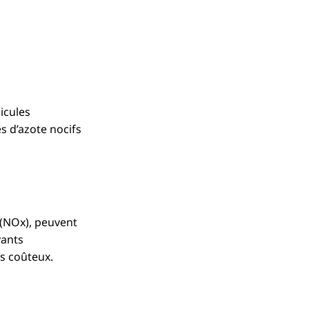
icules
s d’azote nocifs
(NOx), peuvent
yants
s coûteux.