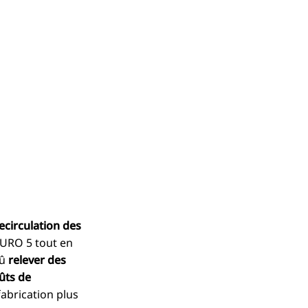
recirculation des
EURO 5 tout en
dû
relever des
ûts de
abrication plus