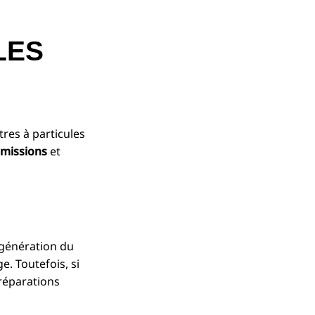
LES
tres à particules
émissions
et
égénération du
. Toutefois, si
 réparations