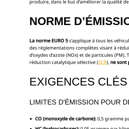
produire, dans le but d’améliorer la qualité de 
NORME D’ÉMISSI
La norme EURO 5
s’applique à tous les véhic
des réglementations complètes visant à rédu
d’oxydes d’azote (NOx) et de particules (PM). To
réduction catalytique sélective (
SCR
),
ne sont 
EXIGENCES CLÉS 
LIMITES D’ÉMISSION POUR 
CO (monoxyde de carbone):
0,5 gramme pa
HC (hydrocarbures):
0,05 gramme par kilo