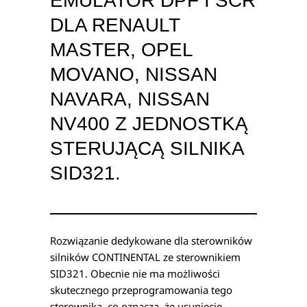
EMULATOR DPF I SCR
DLA RENAULT
MASTER, OPEL
MOVANO, NISSAN
NAVARA, NISSAN
NV400 Z JEDNOSTKĄ
STERUJĄCĄ SILNIKA
SID321.
Rozwiązanie dedykowane dla sterowników
silników CONTINENTAL ze sterownikiem
SID321. Obecnie nie ma możliwości
skutecznego przeprogramowania tego
sterownika, co oznacza, że usunięcie