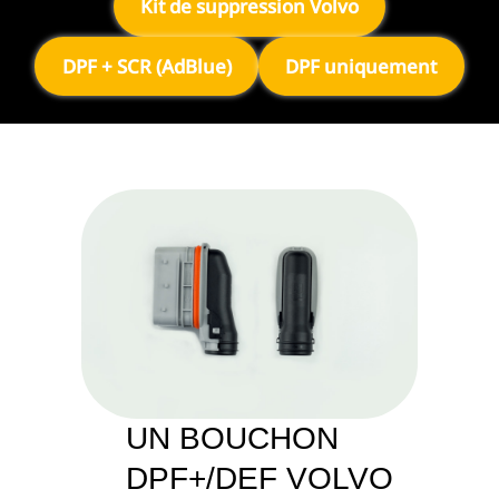
Kit de suppression Volvo
DPF + SCR (AdBlue)
DPF uniquement
UN BOUCHON
DPF+/DEF VOLVO