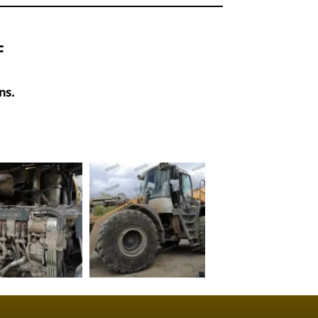
F
ns.