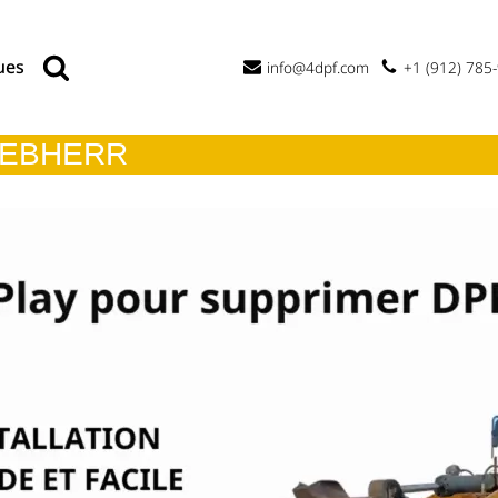
ues
info@4dpf.com
+1 (912) 785
IEBHERR