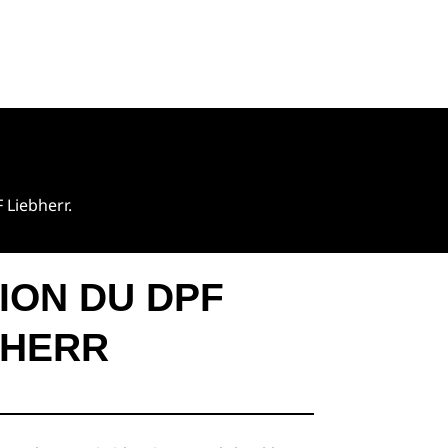
 Liebherr.
ION DU DPF
BHERR