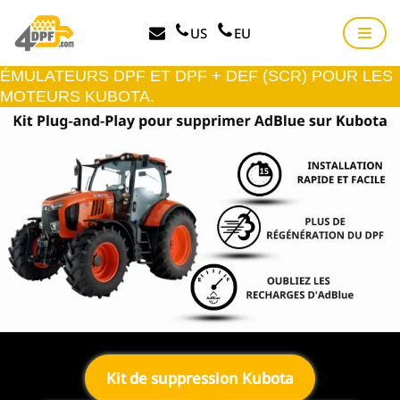
US
EU
Aller
au
ÉMULATEURS DPF ET DPF + DEF (SCR) POUR LES
contenu
MOTEURS KUBOTA.
Kit de suppression Kubota