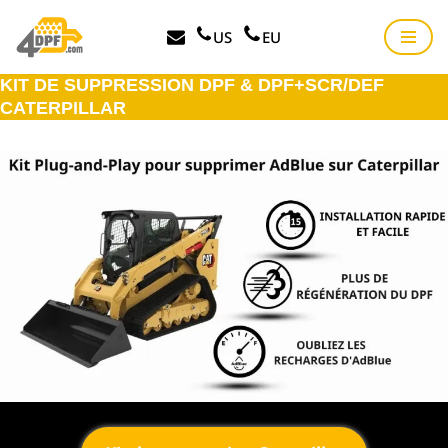
US
EU
Aller
au
KIT DE SUPPRESSION DPF & DPF+SCR/DEF
contenu
CATERPILLAR